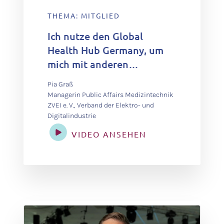
THEMA: MITGLIED
Ich nutze den Global
Health Hub Germany, um
mich mit anderen
Akteursgruppen
Pia Graß
auszutauschen, über den
Managerin Public Affairs Medizintechnik
Tellerrand
ZVEI e. V., Verband der Elektro- und
Digitalindustrie
hinauszuschauen und die
Diskussion zu fördern.
VIDEO ANSEHEN