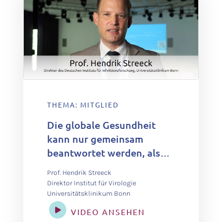
THEMA: MITGLIED
Die globale Gesundheit
kann nur gemeinsam
beantwortet werden, also
interdisziplinär mit allen
Prof. Hendrik Streeck
Akteuren, die wir haben –
Direktor Institut für Virologie
von der Zivilgesellschaft
Universitätsklinikum Bonn
bis zu Wissenschaftlern.
VIDEO ANSEHEN