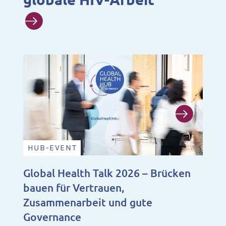
HUB-EVENT
N
Global Health Talk 2026 – Brücken
Ju
bauen für Vertrauen,
Fo
Zusammenarbeit und gute
Ju
Governance