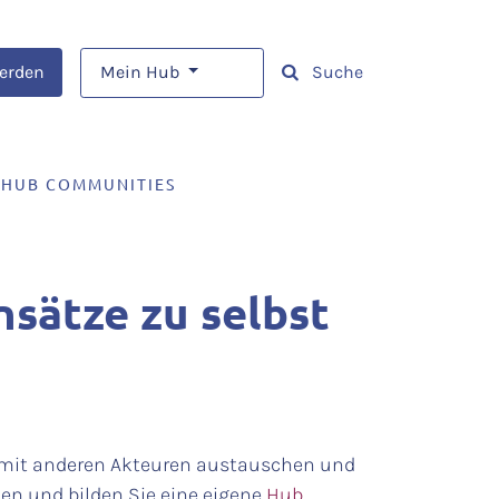
werden
Mein Hub
Suche
HUB COMMUNITIES
sätze zu selbst
h mit anderen Akteuren austauschen und
en und bilden Sie eine eigene
Hub