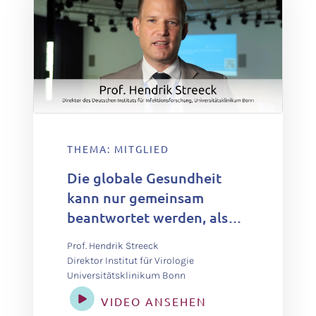
THEMA: MITGLIED
Die globale Gesundheit
kann nur gemeinsam
beantwortet werden, also
interdisziplinär mit allen
Prof. Hendrik Streeck
Akteuren, die wir haben –
Direktor Institut für Virologie
von der Zivilgesellschaft
Universitätsklinikum Bonn
bis zu Wissenschaftlern.
VIDEO ANSEHEN