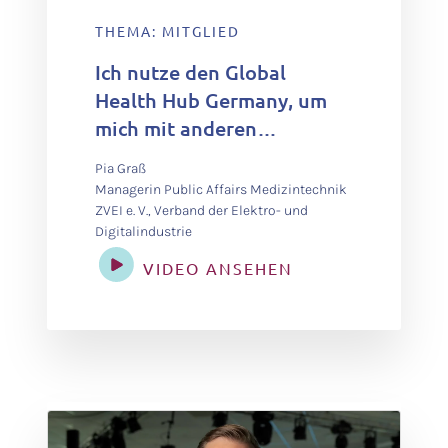
THEMA: MITGLIED
Ich nutze den Global
Health Hub Germany, um
mich mit anderen
Akteursgruppen
Pia Graß
auszutauschen, über den
Managerin Public Affairs Medizintechnik
Tellerrand
ZVEI e. V., Verband der Elektro- und
Digitalindustrie
hinauszuschauen und die
Diskussion zu fördern.
VIDEO ANSEHEN