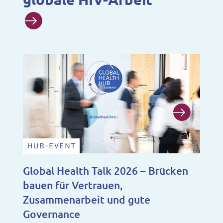
HUB-EVENT
N
Global Health Talk 2026 – Brücken
Ju
bauen für Vertrauen,
Fo
Zusammenarbeit und gute
Ju
Governance