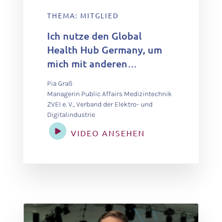
THEMA: MITGLIED
Ich nutze den Global
Health Hub Germany, um
mich mit anderen
Akteursgruppen
Pia Graß
auszutauschen, über den
Managerin Public Affairs Medizintechnik
Tellerrand
ZVEI e. V., Verband der Elektro- und
Digitalindustrie
hinauszuschauen und die
Diskussion zu fördern.
VIDEO ANSEHEN