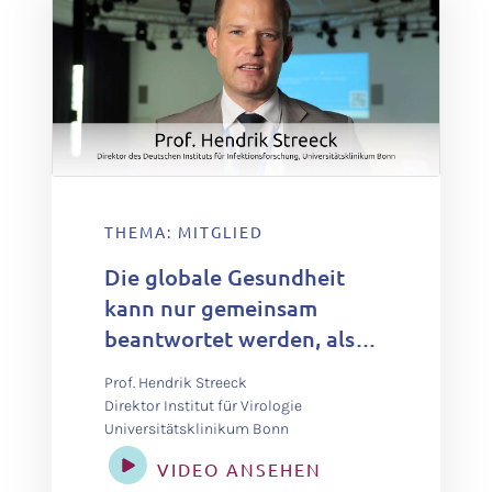
THEMA: MITGLIED
Die globale Gesundheit
kann nur gemeinsam
beantwortet werden, also
interdisziplinär mit allen
Prof. Hendrik Streeck
Akteuren, die wir haben –
Direktor Institut für Virologie
von der Zivilgesellschaft
Universitätsklinikum Bonn
bis zu Wissenschaftlern.
VIDEO ANSEHEN