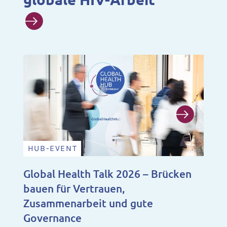
HUB-EVENT
N
Global Health Talk 2026 – Brücken
Ju
bauen für Vertrauen,
Fo
Zusammenarbeit und gute
Ju
Governance