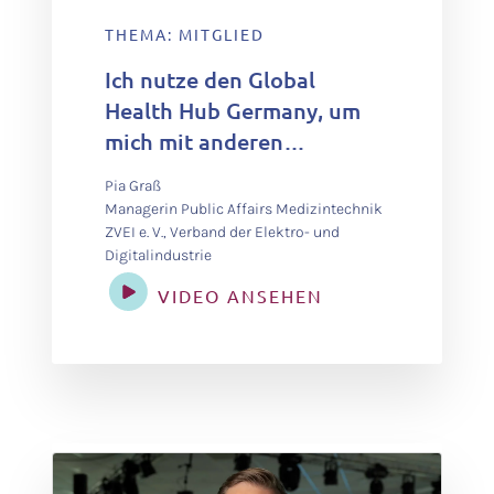
THEMA: MITGLIED
Ich nutze den Global
Health Hub Germany, um
mich mit anderen
Akteursgruppen
Pia Graß
auszutauschen, über den
Managerin Public Affairs Medizintechnik
Tellerrand
ZVEI e. V., Verband der Elektro- und
Digitalindustrie
hinauszuschauen und die
Diskussion zu fördern.
VIDEO ANSEHEN