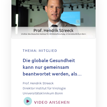
THEMA: MITGLIED
Die globale Gesundheit
kann nur gemeinsam
beantwortet werden, also
interdisziplinär mit allen
Prof. Hendrik Streeck
Akteuren, die wir haben –
Direktor Institut für Virologie
von der Zivilgesellschaft
Universitätsklinikum Bonn
bis zu Wissenschaftlern.
VIDEO ANSEHEN