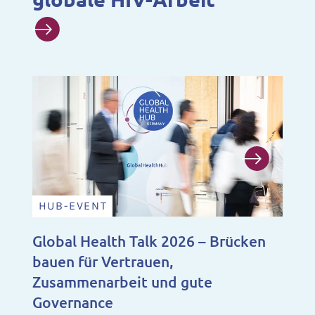
HUB-EVENT
N
Global Health Talk 2026 – Brücken
Ju
bauen für Vertrauen,
Fo
Zusammenarbeit und gute
Ju
Governance