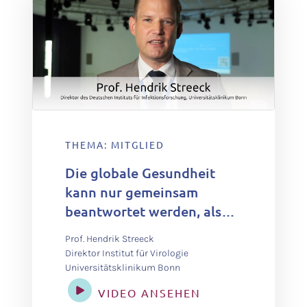
THEMA: MITGLIED
Die globale Gesundheit
kann nur gemeinsam
beantwortet werden, also
interdisziplinär mit allen
Prof. Hendrik Streeck
Akteuren, die wir haben –
Direktor Institut für Virologie
von der Zivilgesellschaft
Universitätsklinikum Bonn
bis zu Wissenschaftlern.
VIDEO ANSEHEN