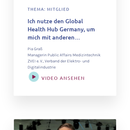
THEMA: MITGLIED
Ich nutze den Global
Health Hub Germany, um
mich mit anderen
Akteursgruppen
Pia Graß
auszutauschen, über den
Managerin Public Affairs Medizintechnik
Tellerrand
ZVEI e. V., Verband der Elektro- und
Digitalindustrie
hinauszuschauen und die
Diskussion zu fördern.
VIDEO ANSEHEN