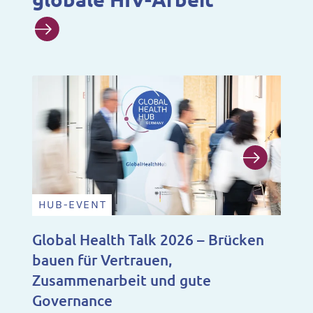
HUB-EVENT
N
Global Health Talk 2026 – Brücken
Ju
bauen für Vertrauen,
Fo
Zusammenarbeit und gute
Ju
Governance