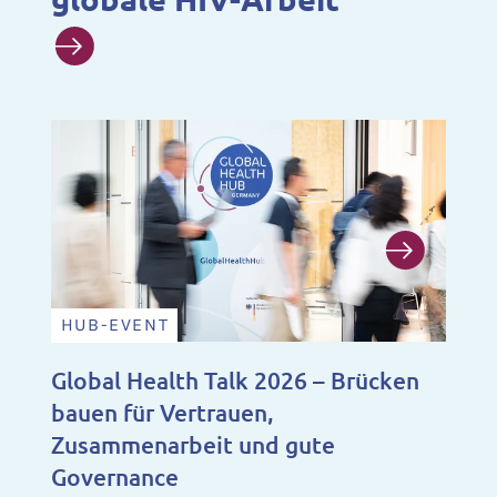
HUB-EVENT
N
Global Health Talk 2026 – Brücken
Ju
bauen für Vertrauen,
Fo
Zusammenarbeit und gute
Ju
Governance