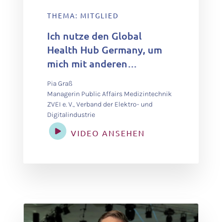
THEMA: MITGLIED
Ich nutze den Global
Health Hub Germany, um
mich mit anderen
Akteursgruppen
Pia Graß
auszutauschen, über den
Managerin Public Affairs Medizintechnik
Tellerrand
ZVEI e. V., Verband der Elektro- und
Digitalindustrie
hinauszuschauen und die
Diskussion zu fördern.
VIDEO ANSEHEN