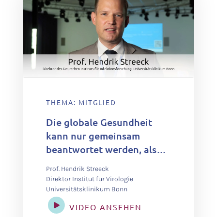
THEMA: MITGLIED
Die globale Gesundheit
kann nur gemeinsam
beantwortet werden, also
interdisziplinär mit allen
Prof. Hendrik Streeck
Akteuren, die wir haben –
Direktor Institut für Virologie
von der Zivilgesellschaft
Universitätsklinikum Bonn
bis zu Wissenschaftlern.
VIDEO ANSEHEN