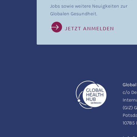
Jobs sowie weitere Neuigkeiten zur
Globalen Gesundheit.
JETZT ANMELDEN
Globa
c/o De
Inter
(GIZ)
Potsda
10785 