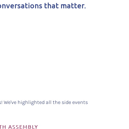
onversations that matter.
! We've highlighted all the side events
LTH ASSEMBLY